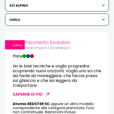
6
7
8
9
10
11
12
SCI ALPINO
13
14
15
16
17
18
19
LIVELLI
20
21
22
23
24
25
26
27
28
29
30
31
Pacchetto Evolution
Uomo
PRINCIPIANTE / INTERMEDIO
1
2
Piste
3
4
5
6
7
8
9
Ho le basi tecniche e voglio progredire
scoprendo nuovi orizzonti. Voglio uno sci che
10
11
12
13
14
15
16
sia facile da maneggiare, che faccia presa
sul ghiaccio e che sia leggero da
trasportare.
17
18
19
20
21
22
23
SAPERNE DI PIÙ
24
25
26
27
28
29
30
Atomic REDSTER SC
oppure un altro modello
31
corrispondente alla categoria prenotata. Foto
non contrattuale. Bastoncini inclusi.