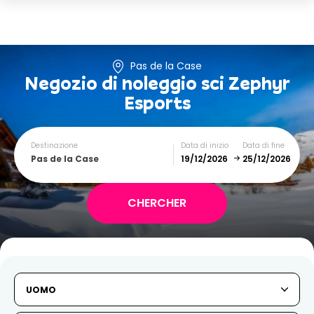
Pas de la Case
Negozio di noleggio sci
Zephyr
Esports
Destinazione
Data di inizio
Data di fine
Pas de la Case
December
January
SUN
MON
TUE
WED
THU
FRI
SAT
UOMO
1
2
3
4
5