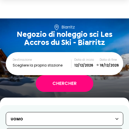
Biarritz
Negozio di noleggio sci
Les
Accros du Ski - Biarritz
Destinazione
Data di inizio
Data di fine
Scegliere la propria stazione
December
January
SUN
MON
TUE
WED
THU
FRI
SAT
UOMO
1
2
3
4
5