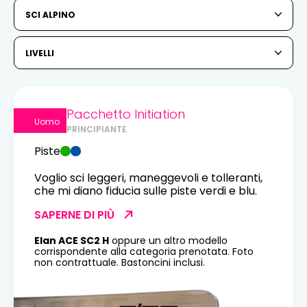
6
7
8
9
10
11
12
SCI ALPINO
13
14
15
16
17
18
19
LIVELLI
20
21
22
23
24
25
26
27
28
29
30
31
Pacchetto Initiation
Uomo
PRINCIPIANTE
1
2
Piste
3
4
5
6
7
8
9
Voglio sci leggeri, maneggevoli e tolleranti,
che mi diano fiducia sulle piste verdi e blu.
10
11
12
13
14
15
16
SAPERNE DI PIÙ
17
18
19
20
21
22
23
Elan ACE SC2 H
oppure un altro modello
corrispondente alla categoria prenotata. Foto
24
25
26
27
28
29
30
non contrattuale. Bastoncini inclusi.
31