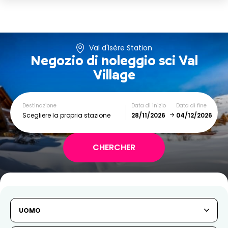
Val d'Isère Station
Negozio di noleggio sci
Val
Village
Destinazione
Data di inizio
Data di fine
Scegliere la propria stazione
December
January
SUN
MON
TUE
WED
THU
FRI
SAT
UOMO
1
2
3
4
5