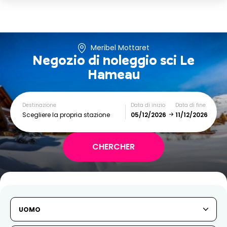
Meribel Mottaret
Negozio di noleggio sci
Le
Hameau
Destinazione
Data di inizio
Data di fine
Scegliere la propria stazione
December
January
SUN
MON
TUE
WED
THU
FRI
SAT
UOMO
1
2
3
4
5