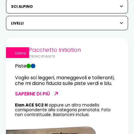
6
7
8
9
10
11
12
SCI ALPINO
13
14
15
16
17
18
19
LIVELLI
20
21
22
23
24
25
26
27
28
29
30
31
Pacchetto Initiation
Uomo
PRINCIPIANTE
1
2
Piste
3
4
5
6
7
8
9
Voglio sci leggeri, maneggevoli e tolleranti,
che mi diano fiducia sulle piste verdi e blu.
10
11
12
13
14
15
16
SAPERNE DI PIÙ
17
18
19
20
21
22
23
Elan ACE SC2 H
oppure un altro modello
corrispondente alla categoria prenotata. Foto
24
25
26
27
28
29
30
non contrattuale. Bastoncini inclusi.
31