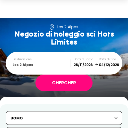
Les 2 Alpes
Negozio di noleggio sci
Hors
Limites
Destinazione
Data di inizio
Data di fine
Les 2 Alpes
December
January
SUN
MON
TUE
WED
THU
FRI
SAT
UOMO
1
2
3
4
5