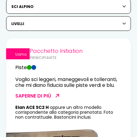
6
7
8
9
10
11
12
SCI ALPINO
13
14
15
16
17
18
19
LIVELLI
20
21
22
23
24
25
26
27
28
29
30
31
Pacchetto Initiation
Uomo
PRINCIPIANTE
1
2
Piste
3
4
5
6
7
8
9
Voglio sci leggeri, maneggevoli e tolleranti,
che mi diano fiducia sulle piste verdi e blu.
10
11
12
13
14
15
16
SAPERNE DI PIÙ
17
18
19
20
21
22
23
Elan ACE SC2 H
oppure un altro modello
corrispondente alla categoria prenotata. Foto
24
25
26
27
28
29
30
non contrattuale. Bastoncini inclusi.
31