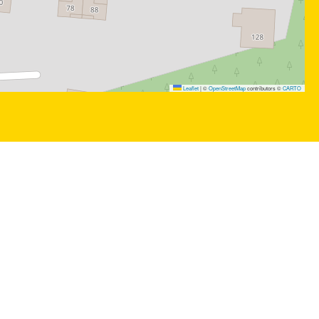
Leaflet
|
©
OpenStreetMap
contributors ©
CARTO