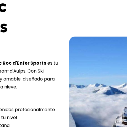
c
s
c Roc d'Enfer Sports
es tu
ean-d'Aulps. Con Ski
o y amable, diseñado para
a nieve.
enidos profesionalmente
tu nivel
ntaña