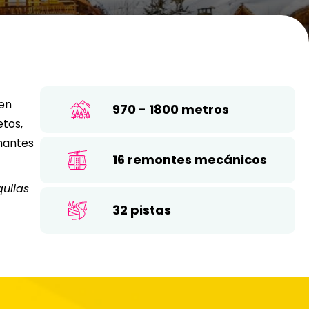
19
10
11
12
13
14
15
16
26
17
18
19
20
21
22
23
24
25
26
27
28
29
30
 en
970 - 1800 metros
31
etos,
amantes
16 remontes mecánicos
quilas
32 pistas