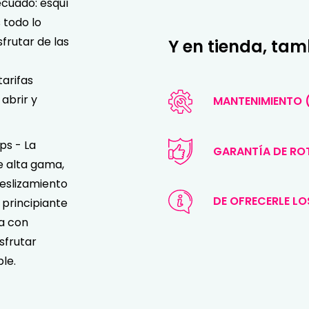
ecuado: esquí
 todo lo
sfrutar de las
Y en tienda, ta
tarifas
abrir y
MANTENIMIENTO (
ps - La
GARANTÍA DE R
 alta gama,
eslizamiento
DE OFRECERLE LO
 principiante
a con
sfrutar
le.