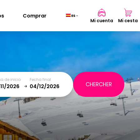
os
Comprar
ES
Mi cuenta
Mi cesta
Cesta
(0)
a de inicio
Fecha final
TOTAL
0,00 €
January
VER CESTA
SAT
SUN
MON
TUE
WED
THU
FRI
SAT
5
1
2
12
3
4
5
6
7
8
9