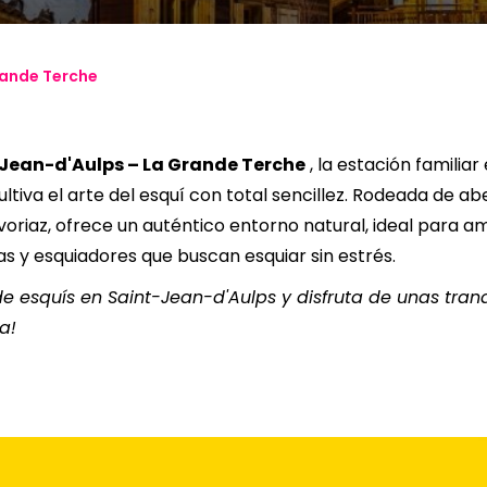
13
14
15
16
17
18
rande Terche
20
21
22
23
24
25
27
28
29
30
31
Jean-d'Aulps – La Grande Terche
, la estación familiar
ultiva el arte del esquí con total sencillez. Rodeada de ab
voriaz, ofrece un auténtico entorno natural, ideal para 
as y esquiadores que buscan esquiar sin estrés.
 de esquís en Saint-Jean-d'Aulps y disfruta de unas tran
a!