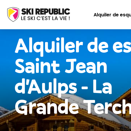
Alquiler de esq
Alquiler de e
Saint Jean
d'Aulps - La
Grande Terc