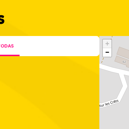
s
+
TODAS
−