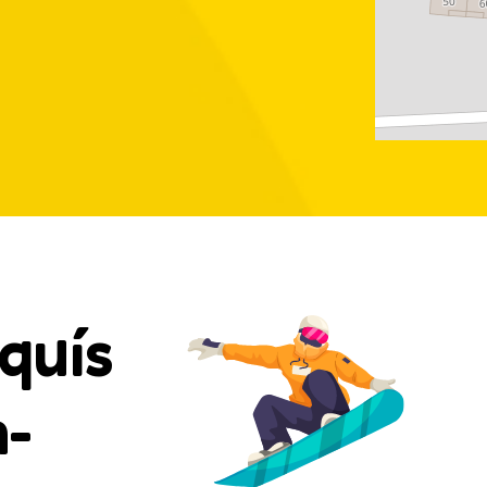
squís
n-