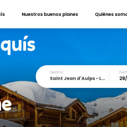
uís
Nuestros buenos planes
Quiénes som
squís
Destino
Fech
Saint Jean d'Aulps - La Grande Terche
December
he
SUN
MON
TUE
WED
THU
FRI
1
2
3
4
6
7
8
9
10
11