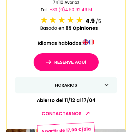
74110 Avoriaz
6
7
8
9
10
11
12
Tel :
+33 (0)4 50 92 49 51
13
14
15
16
17
18
19
4.9
/5
Basado en
65 Opiniones
20
21
22
23
24
25
26
Idiomas hablados:
27
28
29
30
31
1
2
RESERVE AQUÍ
3
4
5
6
7
8
9
HORARIOS
10
11
12
13
14
15
16
17
18
19
20
21
22
23
Abierto del 11/12 al 17/04
24
25
26
27
28
29
30
CONTACTARNOS
31
A partir de 17,00 €/día