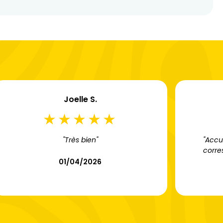
Joelle S.
"Très bien"
"Accu
corre
01/04/2026