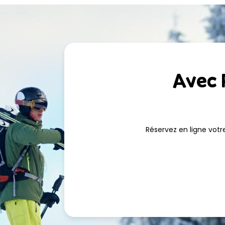
avec Ski Republic Rond-Point des Pistes et profite
séjour à la montagne.
Avec R
Réservez en ligne votr