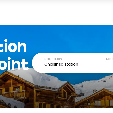
tion
oint
Destination
Date
Choisir sa station