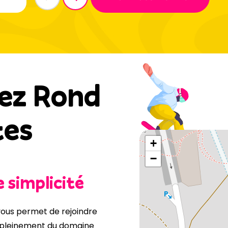
ez Rond
tes
+
−
 simplicité
ous permet de rejoindre
 pleinement du domaine