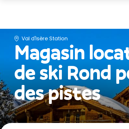
Val d'Isère Station
Magasin loca
de ski
Rond p
des pistes