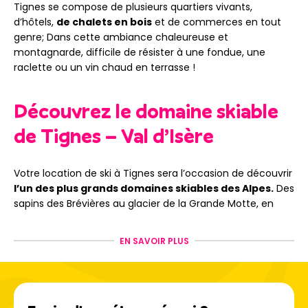
Tignes se compose de plusieurs quartiers vivants,
d’hôtels,
de chalets en bois
et de commerces en tout
genre; Dans cette ambiance chaleureuse et
montagnarde, difficile de résister à une fondue, une
raclette ou un vin chaud en terrasse !
Découvrez le domaine skiable
de Tignes – Val d’Isère
Votre location de ski à Tignes sera l’occasion de découvrir
l’un des plus grands domaines skiables des Alpes.
Des
sapins des Brévières au glacier de la Grande Motte, en
passant par le Val d’Isère, vous accédez à plus de
300
kilomètres de pistes
grâce aux
86 remontées
EN SAVOIR PLUS
mécaniques du domaine.