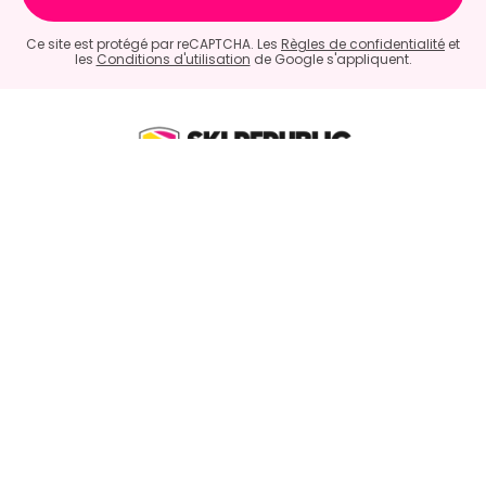
Ce site est protégé par reCAPTCHA. Les
Règles de confidentialité
et
les
Conditions d'utilisation
de Google s'appliquent.
9.6
/10 (6056 avis)
★★★★★
PRATIQUE
Stations de ski
Actualité
Bons plans
Services Ski Republic
Avis Ski Republic
Aide à la réservation