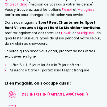
Chalet Fitting
(livraison de vos skis à votre résidence).
Vous y trouverez aussi les options
Flexski
et
Multiglisse
,
parfaites pour changer de skis selon vos envies !
Dans nos magasins
Sport Rent Chantemerle, Sport
Rent Villeneuve et Sport Rent Le Monêtier-les-Bains
,
profitez également des formules
Flexski
et
Multiglisse
: de
quoi tester plusieurs types de glisse pendant votre séjour,
du ski alpin au snowboard.
Et parce qu’on aime vous gâter, profitez de nos offres
exclusives en ligne :
Offre 6 + 1 : 6 jours loués = le 7ᵉ jour offert !
Assurance Carré+ : partez skier l’esprit tranquille
Et en magasin, on s'occupe aussi :
DE L'ENTRETIEN (FARTAGE, AFFÛTAGE...)