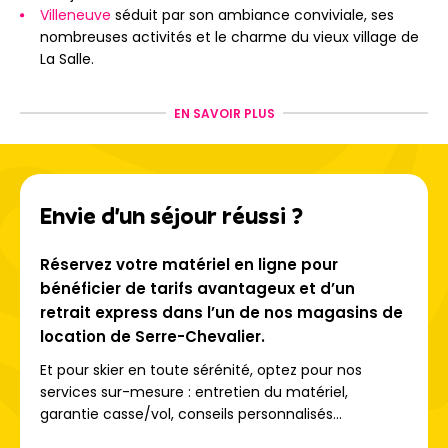
Villeneuve
séduit par son ambiance conviviale, ses
nombreuses activités et le charme du vieux village de
La Salle.
Chantemerle
, cœur vivant de la station, combine
charme et confort. La piste Luc Alphand, l’enfant
EN SAVOIR PLUS
prodige du village, est superbe.
Briançon
, ville d’art et d’histoire, offre un panorama
exceptionnel sur toute la vallée. Allez faire le tour des
remparts et découvrir les vieilles rues du moyen-âge !
Envie d'un séjour réussi ?
Entre authenticité, sport et nature, Serre-Chevalier offre
une expérience unique : un grand bol d’air pur, des
Réservez votre matériel en ligne pour
paysages préservés et un accueil chaleureux pour des
bénéficier de tarifs avantageux et d’un
vacances 100 % montagne. Engagée dans le
retrait express dans l’un de nos magasins de
développement durable, la station investit dans les
location de Serre-Chevalier.
énergies renouvelables (panneaux solaires, éoliennes) et
affiche fièrement son
label Green Globe, gage d’un
Et pour skier en toute sérénité, optez pour nos
tourisme plus responsable
.
services sur-mesure : entretien du matériel,
garantie casse/vol, conseils personnalisés...
Un domaine skiable XXL pour