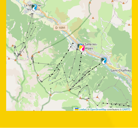
Leaflet
|
©
OpenStreetMap
contributors ©
CARTO