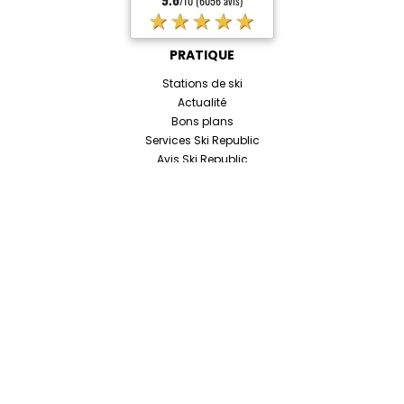
/10 (6056 avis)
★★★★★
PRATIQUE
Stations de ski
Actualité
Bons plans
Services Ski Republic
Avis Ski Republic
Aide à la réservation
Moyens de paiement
NOUS REJOINDRE
Devenir affilié
Nos offres d'emploi
Nous contacter
NOS RÉSEAUX
NOS RÉPONSES À VOS QUESTIONS