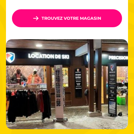
toutes les envies
TROUVEZ VOTRE MAGASIN
Avec plus de
250 km de pistes
et 410 hectares de terrain
skiable, le domaine de Serre-Chevalier compte parmi les
plus vastes d’Europe. Entouré de forêts de mélèzes et
baigné de soleil
, il séduit autant les skieurs débutants
que les freeriders aguerris.
Les amateurs de sensations fortes s’éclateront sur le
snowpark, le boardercross ou le FuniCross, tandis que les
familles profiteront d’espaces ludiques et de pistes larges,
idéales pour progresser en douceur. Les zones Brut de
neige, spécialement dédiées au
ski freeride
, permettent
de goûter aux joies de la poudreuse en toute sécurité.
Le bon plan glisse, c’est ici ! Réservez vos skis à Serre-
Chevalier avec
Ski Republic
et faites le plein de fun sur les
pistes!