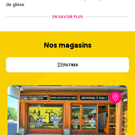
de glisse.
Avec
Ski Republic
, profitez d’une location de ski à Serre-
EN SAVOIR PLUS
Chevalier au meilleur rapport qualité/prix, dans l’un de nos
magasins idéalement situés au pied des pistes !
Nos magasins
FILTRES