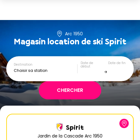
Arc 1950
Magasin location de ski
Spirit
Date de
Date de fin
Destination
début
Choisir sa station
Spirit
Jardin de la Cascade Arc 1950