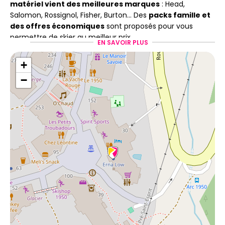
matériel vient des meilleures marques
: Head,
Salomon, Rossignol, Fisher, Burton... Des
packs famille et
des offres économiques
sont proposés pour vous
permettre de skier au meilleur prix.
EN SAVOIR PLUS
Le matériel est
régulièrement vérifié, affûté et farté
,
+
et les chaussures sont séchées et désinfectées pour
chaque personne afin de garantir confort et sécurité.
−
Un grand magasin avec un
large choix d’équipements
Avec près de
400 m² d’espace
, on ne se marche pas sur
les pieds chez Spirit et on profite d'un environnement
confortable et chaleureux pour s'équiper facilement en
matériel !
A la vente, nous vous proposons un
choix complet
d’accessoires et de vêtements techniques et
lifestyle
pour toute la famille. Des marques reconnues