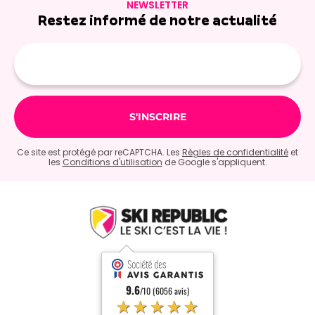
arrivée. C'est la meilleure des solutions pour profiter
NEWSLETTER
pleinement de vos vacances à Arc 1950 !
Restez informé de notre actualité
Réservez dès maintenant votre location de ski ou
Adresse
snowboard à Arc 1950 avec Ski Republic Spirit !
e-
mail
Ce site est protégé par reCAPTCHA. Les
Règles de confidentialité
et
les
Conditions d'utilisation
de Google s'appliquent.
9.6
/10 (6056 avis)
★★★★★