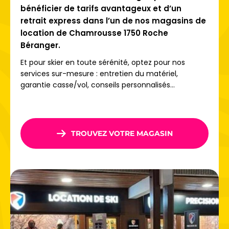
bénéficier de tarifs avantageux et d’un
Zones débutants
retrait express dans l’un de nos magasins de
Secteurs freeride, snowpark
Pistes panoramiques
location de Chamrousse 1750 Roche
Espaces ludiques pour les enfants.
Béranger.
Les plus curieux pourront aussi tester le
ski nocturne
ou
Et pour skier en toute sérénité, optez pour nos
les itinéraires de randonnée à ski, pour prolonger les
services sur-mesure : entretien du matériel,
sensations jusqu’à la tombée de la nuit !
garantie casse/vol, conseils personnalisés...
Préparez dès maintenant votre séjour et réservez votre
location de ski à Chamrousse avec Ski Republic pour vivre
l’expérience d’une station visionnaire au cœur du massif
TROUVEZ VOTRE MAGASIN
de Belledonne !