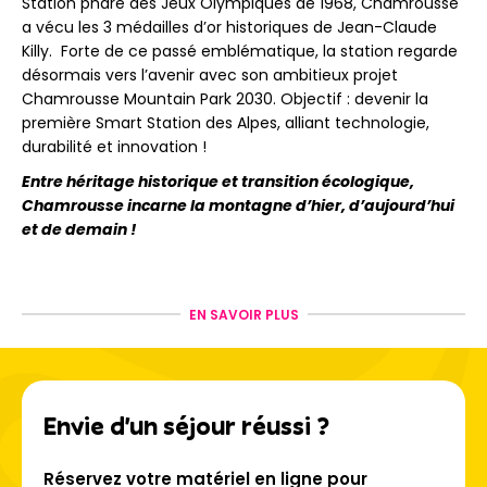
Station phare des Jeux Olympiques de 1968, Chamrousse
a vécu les 3 médailles d’or historiques de Jean-Claude
Killy. Forte de ce passé emblématique, la station regarde
désormais vers l’avenir avec son ambitieux projet
Chamrousse Mountain Park 2030. Objectif : devenir la
première Smart Station des Alpes, alliant technologie,
durabilité et innovation !
Entre héritage historique et transition écologique,
Chamrousse incarne la montagne d’hier, d’aujourd’hui
et de demain !
Un domaine skiable pour tous
EN SAVOIR PLUS
les styles
Le domaine skiable de Chamrousse s’étend sur plus de 90
Envie d'un séjour réussi ?
km de pistes, réparties entre
Chamrousse 1650 (Recoin)
et
Chamrousse 1750 (Roche Béranger).
Les pistes sont
variées et adaptées à tous les niveaux :
Réservez votre matériel en ligne pour