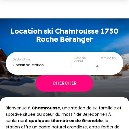
Location ski
Chamrousse 1750
Roche Béranger
Date de
Date de fin
Destination
début
Choisir sa station
Bienvenue à
Chamrousse
, une station de ski familiale et
sportive située au cœur du massif de Belledonne ! À
seulement
quelques kilomètres de Grenoble
, la
station offre un cadre naturel grandiose, entre forêts de