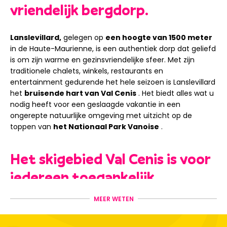
vriendelijk bergdorp.
Lanslevillard,
gelegen op
een hoogte van 1500 meter
in de Haute-Maurienne, is een authentiek dorp dat geliefd
is om zijn warme en gezinsvriendelijke sfeer. Met zijn
traditionele chalets, winkels, restaurants en
entertainment gedurende het hele seizoen is Lanslevillard
het
bruisende hart van Val Cenis
. Het biedt alles wat u
nodig heeft voor een geslaagde vakantie in een
ongerepte natuurlijke omgeving met uitzicht op de
toppen van
het Nationaal Park Vanoise
.
Het skigebied Val Cenis is voor
iedereen toegankelijk.
MEER WETEN
Vanuit Lanslevillard heb je gemakkelijk toegang tot het
skigebied Val Cenis
, dat
125 km aan pistes
biedt
tussen
1300 m en 2800 m hoogte
. Het gebied beschikt