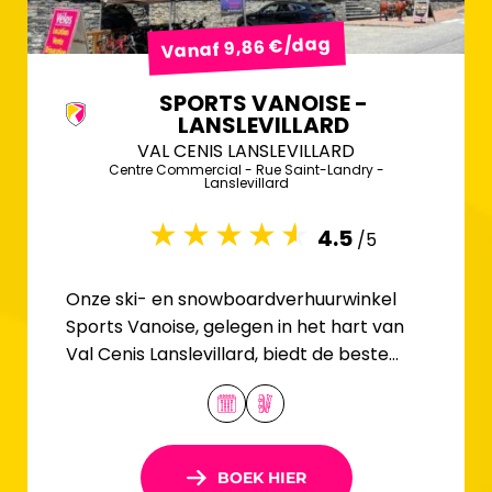
Vanaf 9,86 €/dag
SPORTS VANOISE -
LANSLEVILLARD
VAL CENIS LANSLEVILLARD
Centre Commercial - Rue Saint-Landry -
Lanslevillard
4.5
/5
Onze ski- en snowboardverhuurwinkel
Sports Vanoise, gelegen in het hart van
Val Cenis Lanslevillard, biedt de beste
uitrusting voor het hele gezin tegen de
scherpste prijs.
BOEK HIER