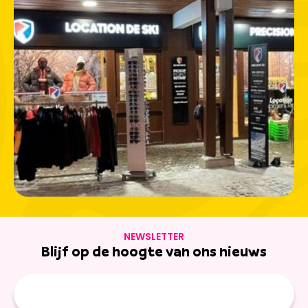
hooggelegen meren en andere natuuractiviteiten
centraal in het hart van Nationaal Park Vanoise.
Met
Ski Republic
is elke dag in Lanslevillard een nieuwe
kans om prachtige momenten met het gezin te delen.
NEWSLETTER
Blijf op de hoogte van ons nieuws
E-
mailadres