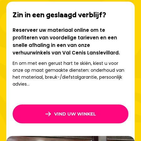
over
57 pistes
voor alle niveaus, van brede blauwe pistes
Zin in een geslaagd verblijf?
die ideaal zijn om je vaardigheden te verbeteren tot
prachtige panoramische rode pistes zoals Arcelle of
Solière. Dankzij de zonnige ligging en uitstekende
Reserveer uw materiaal online om te
faciliteiten
is er altijd voldoende sneeuw
en waarderen
profiteren van voordelige tarieven en een
gezinnen vooral de veilige beginnersgebieden en
snelle afhaling in een van onze
funzones.
verhuurwinkels van Val Cenis Lanslevillard.
En om met een gerust hart te skiën, kiest u voor
Wat te doen in Lanslevillard, in
onze op maat gemaakte diensten: onderhoud van
de zomer en de winter?
het materiaal, breuk-/diefstalgarantie, persoonlijk
advies...
In Lanslevillard draait het niet alleen om skiën! In de winter
kunt u genieten van de
rodelbanen
,
sneeuwschoenwandelen
,
langlaufen
of een
VIND UW WINKEL
ontspannende pauze in het zwembad
Les Glières
.
Kinderen zijn dol op de activiteiten van het resort, terwijl
ouders genieten van de gemoedelijke sfeer van het dorp.
In de zomer staan ​​wandelen, mountainbiken,