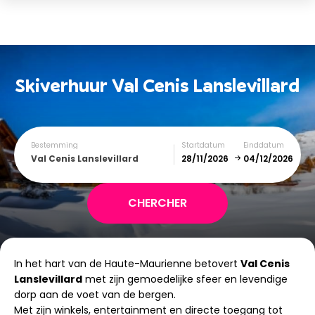
Skiverhuur
Val Cenis Lanslevillard
Bestemming
Startdatum
Einddatum
Val Cenis Lanslevillard
December
January
In het hart van de Haute-Maurienne betovert
Val Cenis
SUN
MON
TUE
WED
THU
FRI
SAT
Lanslevillard
met zijn gemoedelijke sfeer en levendige
dorp aan de voet van de bergen.
1
2
3
4
5
Met zijn winkels, entertainment en directe toegang tot