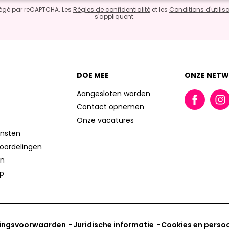
otégé par reCAPTCHA. Les
Règles de confidentialité
et les
Conditions d'utilis
s'appliquent.
DOE MEE
ONZE NETW
Aangesloten worden
Contact opnemen
Onze vacatures
ensten
eoordelingen
en
lp
ingsvoorwaarden
Juridische informatie
Cookies en persoo