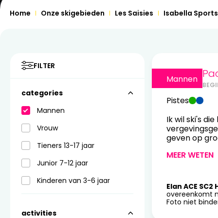
Home
Onze skigebieden
Les Saisies
Isabella Sports
FILTER
Pac
Mannen
BEGI
categories
Pistes
Mannen
Ik wil ski's d
Vrouw
vergevingsgez
geven op gro
Tieners 13-17 jaar
MEER WETEN
Junior 7-12 jaar
Kinderen van 3-6 jaar
Elan ACE SC2 
overeenkomt m
Foto niet bind
activities