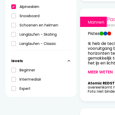
Alpineskiën
Snowboard
Pac
Mannen
Schoenen en helmen
BEGI
Pistes
Langlaufen - Skating
Ik heb de tec
Langlaufen - Classic
vooruitgang 
horizonten te 
gemakkelijk t
levels
het ijs en lich
Beginner
MEER WETEN
Intermediair
Atomic REDST
overeenkomt m
Expert
Foto niet bind