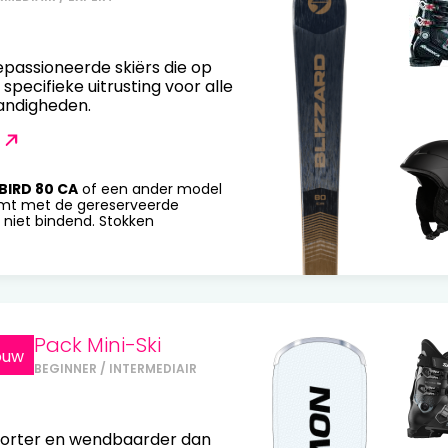
passioneerde skiërs die op
 specifieke uitrusting voor alle
ndigheden.
BIRD 80 CA
of een ander model
mt met de gereserveerde
 niet bindend. Stokken
Pack Mini-Ski
ouw
BEGINNER / INTERMEDIAIR
jn korter en wendbaarder dan