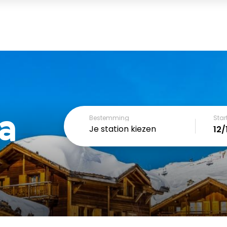
la
Bestemming
Sta
Je station kiezen
December
SUN
MON
TUE
WED
THU
FRI
1
2
3
4
6
7
8
9
10
11