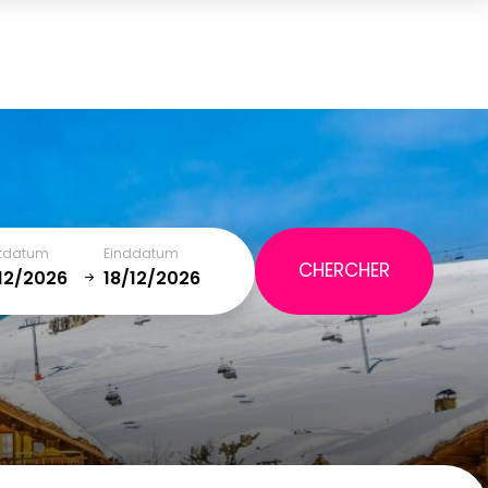
Mand
(0)
TOTAAL
0,00 €
WINKELMAND BEKIJKEN
rtdatum
Einddatum
January
SAT
SUN
MON
TUE
WED
THU
FRI
SAT
5
1
2
12
3
4
5
6
7
8
9