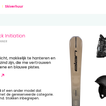
13
14
15
16
17
18
Skiverhuur
20
21
22
23
24
25
27
28
29
30
31
k Initiation
NNER
ie licht, makkelijk te hanteren en
ind zijn, die me vertrouwen
ene en blauwe pistes.
H
of een ander model dat
et de gereserveerde categorie.
end. Stokken inbegrepen.