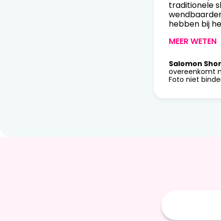
traditionele s
wendbaarder 
hebben bij he
MEER WETEN
Salomon Sho
overeenkomt m
Foto niet binde
E-
mailadres