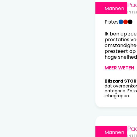
Pa
Mannen
INTE
Pistes
Ik ben op zo
prestaties vo
omstandigheden
presteert op 
hoge snelhed
MEER WETEN
Blizzard STOR
dat overeenko
categorie. Foto
inbegrepen.
Pa
Mannen
INTE