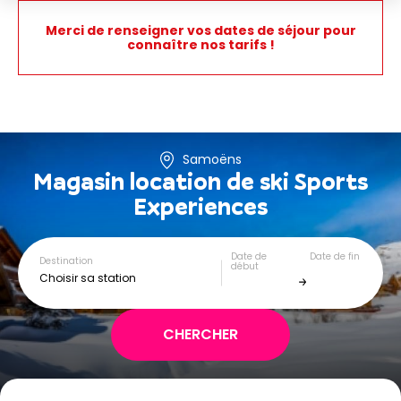
Merci de renseigner vos dates de séjour pour
connaître nos tarifs !
Samoëns
Magasin location de ski
Sports
Experiences
Date de
Date de fin
Destination
début
Choisir sa station