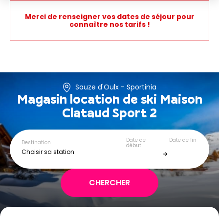
Merci de renseigner vos dates de séjour pour
connaître nos tarifs !
Sauze d'Oulx - Sportinia
Magasin location de ski
Maison
Clataud Sport 2
Date de
Date de fin
Destination
début
Choisir sa station