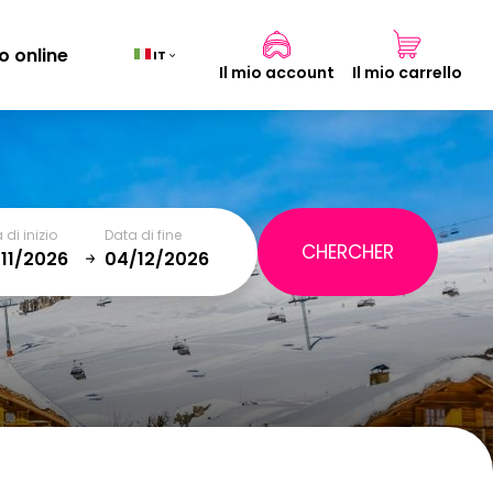
o online
IT
Il mio account
Il mio carrello
Carrello
(0)
 di inizio
Data di fine
TOTALE
0,00 €
January
SAT
SUN
MON
TUE
WED
THU
FRI
SAT
VISUALIZZA IL CARRELLO
5
1
2
12
3
4
5
6
7
8
9
19
10
11
12
13
14
15
16