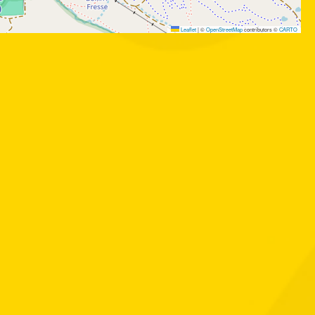
Leaflet
|
©
OpenStreetMap
contributors ©
CARTO