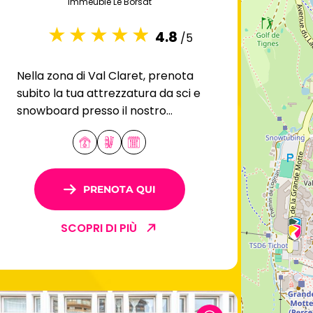
Immeuble Le Borsat
4.8
/5
Nella zona di Val Claret, prenota
subito la tua attrezzatura da sci e
snowboard presso il nostro
negozio di noleggio a Le Borsat.
PRENOTA QUI
SCOPRI DI PIÙ