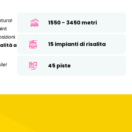
26
17
18
19
20
21
22
23
ntura!
1550 - 3450 metri
24
25
26
27
28
29
30
aint
31
sizioni
15 impianti di risalita
ualità a
le!
45 piste