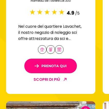
Hameau de Tovière Lot 300
4.9
/5
Nel cuore del quartiere Lavachet,
il nostro negozio di noleggio sci
offre attrezzatura da sci e
snowboard per tutti i livelli.
PRENOTA QUI
SCOPRI DI PIÙ