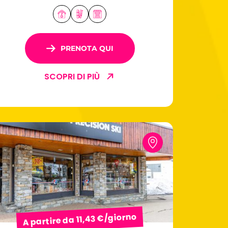
fronte neve.
PRENOTA QUI
SCOPRI DI PIÙ
A partire da 11,43 €/giorno