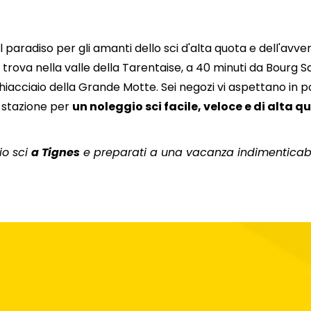
20
21
22
23
24
25
 il paradiso per gli amanti dello sci d'alta quota e dell'avve
27
28
29
30
31
si trova nella valle della Tarentaise, a 40 minuti da Bourg S
ghiacciaio della Grande Motte. Sei negozi vi aspettano in po
la stazione per
un noleggio sci facile, veloce e di alta q
io sci
a Tignes
e preparati a una vacanza indimenticabi