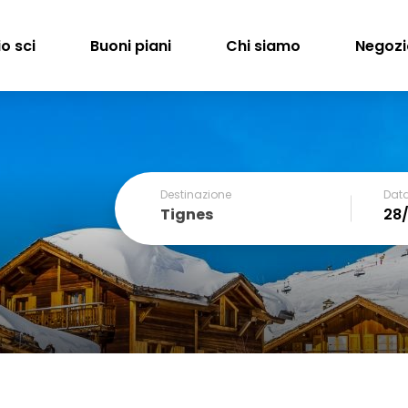
o sci
Buoni piani
Chi siamo
Negozi
Destinazione
Data
Tignes
December
SUN
MON
TUE
WED
THU
FRI
1
2
3
4
6
7
8
9
10
11
13
14
15
16
17
18