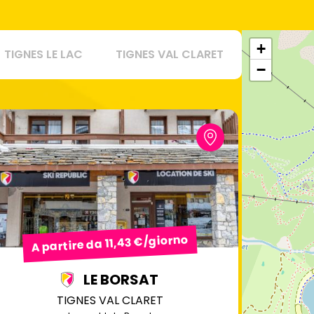
+
TIGNES LE LAC
TIGNES VAL CLARET
−
A partire da 11,43 €/giorno
LE BORSAT
TIGNES VAL CLARET