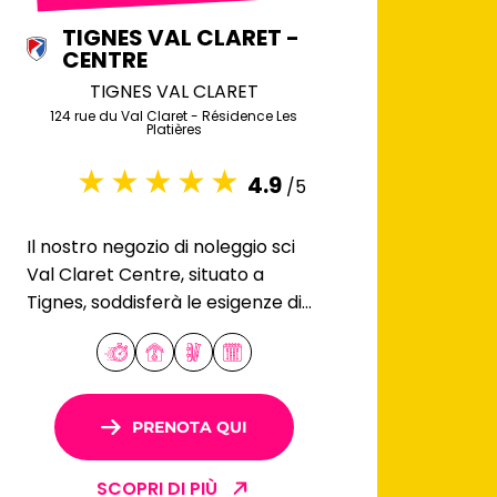
TIGNES VAL CLARET -
CENTRE
TIGNES VAL CLARET
124 rue du Val Claret - Résidence Les
Platières
4.9
/5
Il nostro negozio di noleggio sci
Val Claret Centre, situato a
Tignes, soddisferà le esigenze di
tutti gli appassionati di sport
invernali, dai principianti agli
sciatori esperti.
PRENOTA QUI
SCOPRI DI PIÙ