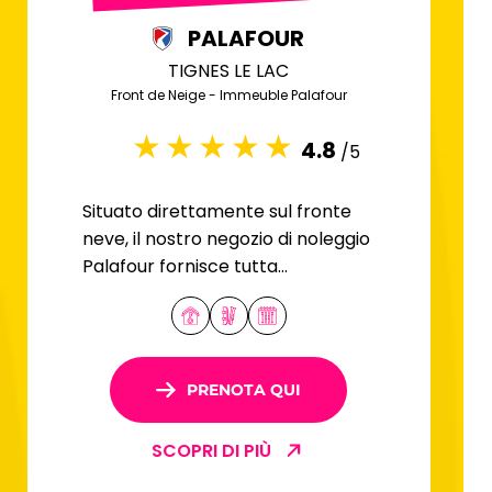
PALAFOUR
TIGNES LE LAC
Front de Neige - Immeuble Palafour
4.8
/5
Situato direttamente sul fronte
neve, il nostro negozio di noleggio
Palafour fornisce tutta
l'attrezzatura necessaria per
garantire un soggiorno
indimenticabile a Tignes per tutta
la famiglia.
PRENOTA QUI
SCOPRI DI PIÙ