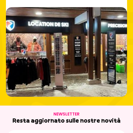
estate, escursioni a piedi, in mountain bike, laghi d'alta
quota e altre attività nella natura sono al centro
dell'attenzione nel cuore del Parco Nazionale della
Vanoise.
Con
Ski Republic
, ogni giorno a Lanslevillard è una nuova
opportunità per condividere momenti meravigliosi in
famiglia.
NEWSLETTER
Resta aggiornato sulle nostre novità
E-