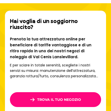
sciistico di Val Cenis
, che offre
125 km di piste
tra
1.300 e 2.800 metri di altitudine
. Il comprensorio vanta
57 piste
adatte a tutti i livelli, dalle ampie piste blu ideali
Hai voglia di un soggiorno
per migliorare le proprie abilità alle splendide piste rosse
riuscito?
panoramiche come Arcelle o Solière. Grazie alla sua
esposizione soleggiata e agli eccellenti impianti,
l'innevamento è abbondante
e le famiglie apprezzano
Prenota la tua attrezzatura online per
particolarmente le aree sicure per principianti e le zone
beneficiare di tariffe vantaggiose e di un
divertimento.
ritiro rapido in uno dei nostri negozi di
noleggio di Val Cenis Lanslevillard.
Cosa fare a Lanslevillard,
E per sciare in totale serenità, scegliete i nostri
estate e inverno
servizi su misura: manutenzione dell’attrezzatura,
garanzia rottura/furto, consulenza personalizzata...
A Lanslevillard, lo sci non è tutto! In inverno, godetevi le
piste da slittino
,
le ciaspolate
,
lo sci di fondo
o una
pausa rilassante al centro acquatico
Les Glières
. I
TROVA IL TUO NEGOZIO
bambini adorano le attività del resort, mentre i genitori
assaporano l'atmosfera accogliente del villaggio. In