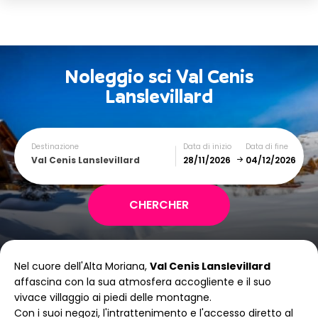
Noleggio sci
Val Cenis
Lanslevillard
Destinazione
Data di inizio
Data di fine
Val Cenis Lanslevillard
December
January
Nel cuore dell'Alta Moriana,
Val Cenis Lanslevillard
SUN
MON
TUE
WED
THU
FRI
SAT
affascina con la sua atmosfera accogliente e il suo
vivace villaggio ai piedi delle montagne.
1
2
3
4
5
Con i suoi negozi, l'intrattenimento e l'accesso diretto al