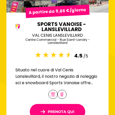
A partire da 9,86 €/giorno
SPORTS VANOISE -
LANSLEVILLARD
VAL CENIS LANSLEVILLARD
Centre Commercial - Rue Saint-Landry -
Lanslevillard
4.5
/5
Situato nel cuore di Val Cenis
Lanslevillard, il nostro negozio di noleggio
sci e snowboard Sports Vanoise offre
attrezzatura per tutta la famiglia al
miglior prezzo.
PRENOTA QUI