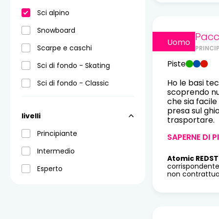
Sci alpino
Snowboard
Pacc
Uomo
Scarpe e caschi
PRINCI
Piste
Sci di fondo - Skating
Ho le basi te
Sci di fondo - Classic
scoprendo nuo
che sia facil
presa sul ghi
livelli
trasportare.
Principiante
SAPERNE DI P
Intermedio
Atomic REDST
corrispondente
Esperto
non contrattual