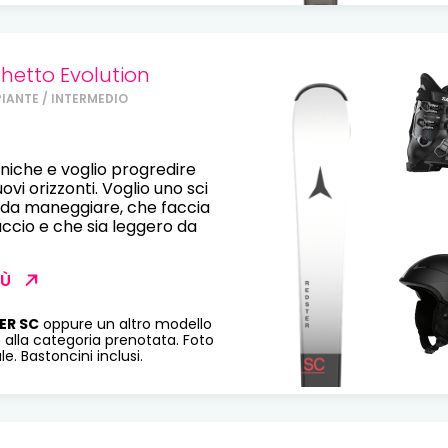
hetto Evolution
PIANTE / INTERMEDIO
cniche e voglio progredire
vi orizzonti. Voglio uno sci
e da maneggiare, che faccia
accio e che sia leggero da
IÙ
ER SC
oppure un altro modello
 alla categoria prenotata. Foto
e. Bastoncini inclusi.