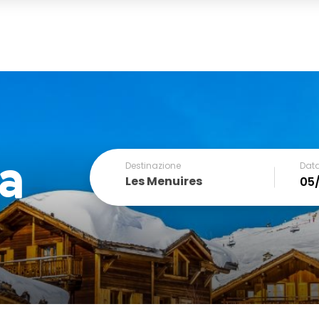
a
Destinazione
Data
Les Menuires
December
SUN
MON
TUE
WED
THU
FRI
1
2
3
4
6
7
8
9
10
11