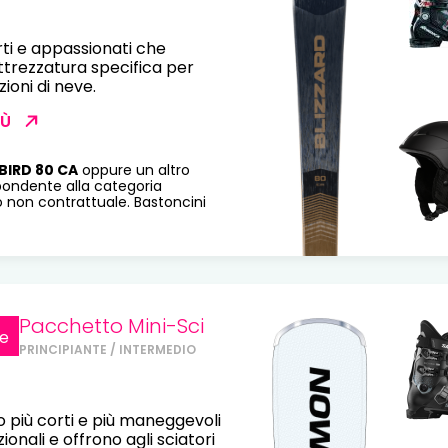
rti e appassionati che
trezzatura specifica per
zioni di neve.
IÙ
BIRD 80 CA
oppure un altro
pondente alla categoria
o non contrattuale. Bastoncini
Pacchetto Mini-Sci
e
PRINCIPIANTE / INTERMEDIO
no più corti e più maneggevoli
zionali e offrono agli sciatori