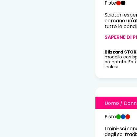
Piste
Sciatori espe
cercano un'at
tutte le condi
SAPERNE DI P
Blizzard STOR
modello corris
prenotata. Fot
inclusi.
Uomo / Donn
Piste
I mini-sci so
degli sci tradi