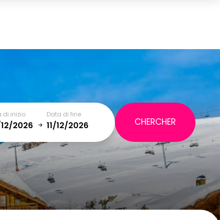
Carrello
(0)
TOTALE
0,00 €
VISUALIZZA IL CARRELLO
 di inizio
Data di fine
January
SAT
SUN
MON
TUE
WED
THU
FRI
SAT
5
1
2
12
3
4
5
6
7
8
9