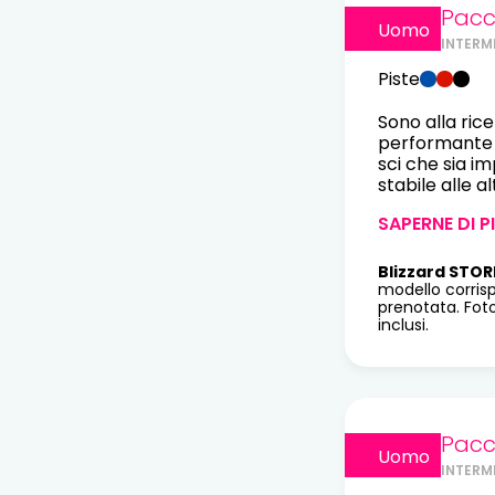
Pacc
Uomo
INTERM
Piste
Sono alla ric
performante p
sci che sia i
stabile alle al
SAPERNE DI P
Blizzard STOR
modello corris
prenotata. Fot
inclusi.
Pacc
Uomo
INTERM