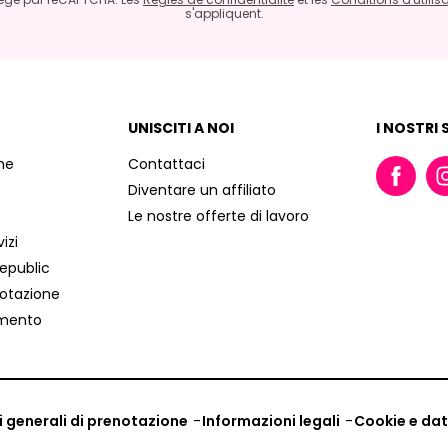
s'appliquent.
UNISCITI A NOI
I NOSTRI 
che
Contattaci
Diventare un affiliato
Le nostre offerte di lavoro
izi
Republic
notazione
amento
 generali di prenotazione
Informazioni legali
Cookie e dat