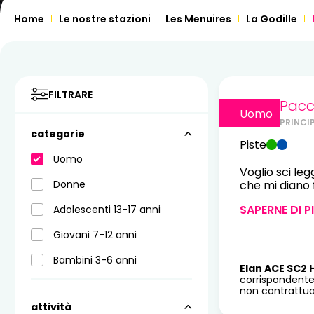
Home
Le nostre stazioni
Les Menuires
La Godille
FILTRARE
Pacch
Uomo
PRINCI
categorie
Piste
Uomo
Voglio sci leg
Donne
che mi diano f
SAPERNE DI P
Adolescenti 13-17 anni
Giovani 7-12 anni
Bambini 3-6 anni
Elan ACE SC2 
corrispondente
non contrattual
attività