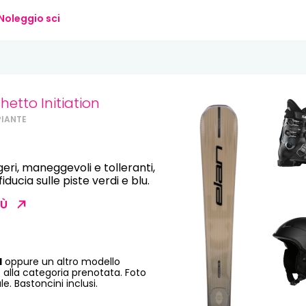
13
14
15
16
17
18
Noleggio sci
20
21
22
23
24
25
27
28
29
30
31
etto Initiation
PIANTE
geri, maneggevoli e tolleranti,
iducia sulle piste verdi e blu.
IÙ
H
oppure un altro modello
 alla categoria prenotata. Foto
e. Bastoncini inclusi.