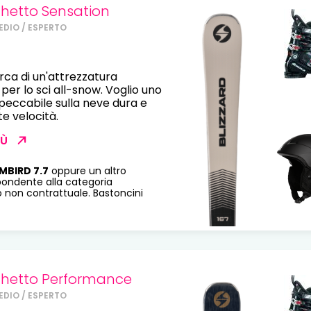
hetto Sensation
EDIO / ESPERTO
erca di un'attrezzatura
er lo sci all-snow. Voglio uno
mpeccabile sulla neve dura e
te velocità.
IÙ
MBIRD 7.7
oppure un altro
pondente alla categoria
o non contrattuale. Bastoncini
hetto Performance
EDIO / ESPERTO