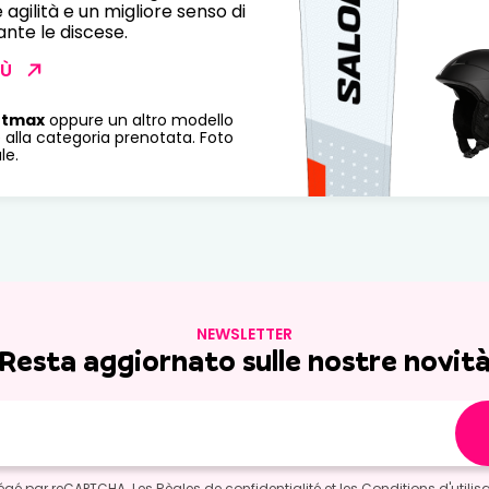
agilità e un migliore senso di
ante le discese.
IÙ
rtmax
oppure un altro modello
 alla categoria prenotata. Foto
le.
NEWSLETTER
Resta aggiornato sulle nostre novit
otégé par reCAPTCHA. Les
Règles de confidentialité
et les
Conditions d'utilis