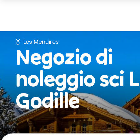
Les Menuires
Negozio di
noleggio sci
L
Godille