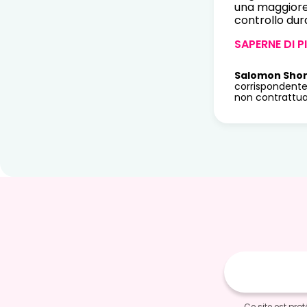
una maggiore 
controllo dur
SAPERNE DI P
Salomon Sho
corrispondente
non contrattua
E-
mail
Ce site est pr