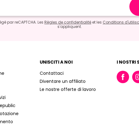
otégé par reCAPTCHA. Les
Règles de confidentialité
et les
Conditions d'utilis
s'appliquent.
UNISCITI A NOI
I NOSTRI 
che
Contattaci
Diventare un affiliato
Le nostre offerte di lavoro
izi
Republic
notazione
amento