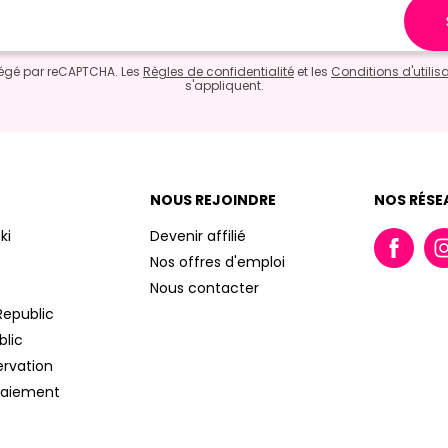
otégé par reCAPTCHA. Les
Règles de confidentialité
et les
Conditions d'utilis
s'appliquent.
NOUS REJOINDRE
NOS RÉSE
ki
Devenir affilié
Nos offres d'emploi
Nous contacter
Republic
blic
ervation
paiement