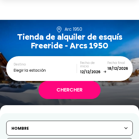
Arc 1950
Tienda de alquiler de esquís
Freeride - Arcs 1950
Fecha de
Fecha final
Destino
inicio
Elegir la estación
December
January
SUN
MON
TUE
WED
THU
FRI
SAT
HOMBRE
1
2
3
4
5