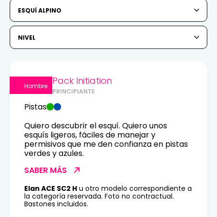
6
7
8
9
10
11
12
ESQUÍ ALPINO
13
14
15
16
17
18
19
NIVEL
20
21
22
23
24
25
26
27
28
29
30
31
Pack Initiation
Hombre
PRINCIPIANTE
1
2
Pistas
3
4
5
6
7
8
9
Quiero descubrir el esquí. Quiero unos
esquís ligeros, fáciles de manejar y
10
11
12
13
14
15
16
permisivos que me den confianza en pistas
verdes y azules.
17
18
19
20
21
22
23
SABER MÁS
24
25
26
27
28
29
30
Elan ACE SC2 H
u otro modelo correspondiente a
la categoría reservada. Foto no contractual.
Bastones incluidos.
31