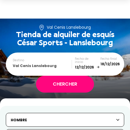
Val Cenis Lanslebourg
Tienda de alquiler de esquís
César Sports - Lanslebourg
Fecha de
Fecha final
Destino
inicio
Val Cenis Lanslebourg
December
January
SUN
MON
TUE
WED
THU
FRI
SAT
HOMBRE
1
2
3
4
5