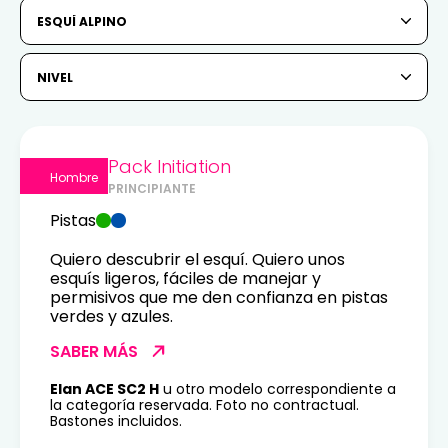
6
7
8
9
10
11
12
ESQUÍ ALPINO
13
14
15
16
17
18
19
NIVEL
20
21
22
23
24
25
26
27
28
29
30
31
Pack Initiation
Hombre
PRINCIPIANTE
1
2
Pistas
3
4
5
6
7
8
9
Quiero descubrir el esquí. Quiero unos
esquís ligeros, fáciles de manejar y
10
11
12
13
14
15
16
permisivos que me den confianza en pistas
verdes y azules.
17
18
19
20
21
22
23
SABER MÁS
24
25
26
27
28
29
30
Elan ACE SC2 H
u otro modelo correspondiente a
la categoría reservada. Foto no contractual.
Bastones incluidos.
31