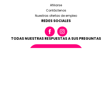
Afiliarse
Contáctenos
Nuestras ofertas de empleo
REDES SOCIALES
TODAS NUESTRAS RESPUESTAS A SUS PREGUNTAS
LEER LAS FAQ
Condiciones generales de reserva
Menciones legales
Cookies y datos personales
Made with love by
Altimax