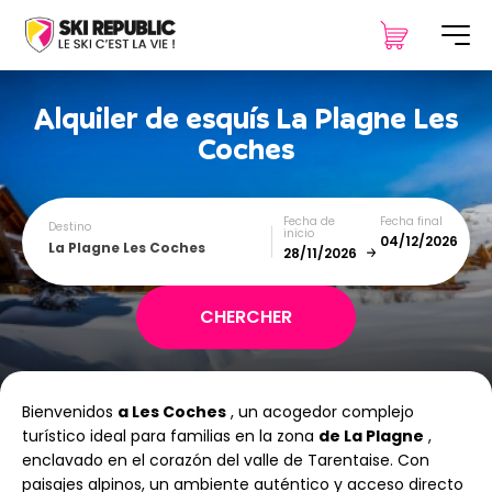
Alquiler de esquís
La Plagne Les
Coches
Fecha de
Fecha final
Destino
inicio
La Plagne Les Coches
December
January
Bienvenidos
a Les Coches
, un acogedor complejo
SUN
MON
TUE
WED
THU
FRI
SAT
turístico ideal para familias en la zona
de La Plagne
,
enclavado en el corazón del valle de Tarentaise. Con
1
2
3
4
5
paisajes alpinos, un ambiente auténtico y acceso directo