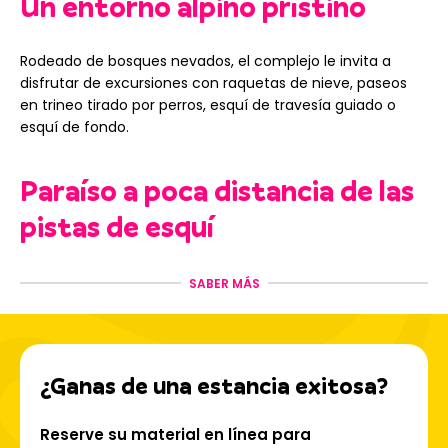
Un entorno alpino prístino
Rodeado de bosques nevados, el complejo le invita a
disfrutar de excursiones con raquetas de nieve, paseos
en trineo tirado por perros, esquí de travesía guiado o
esquí de fondo.
Paraíso a poca distancia de las
pistas de esquí
Gracias al
Vanoise Express
, tendrá acceso directo a los
SABER MÁS
425 km de pistas
de Paradiski, que conectan
Les Arcs,
Peisey-Vallandry y La Plagne
, con:
Senderos para todos los niveles;
¿Ganas de una estancia exitosa?
Rutas panorámicas como la Aiguille Rouge;
Snowpark, boardercross, halfpipe y zonas seguras para
estilo libre.
Reserve su material en línea para