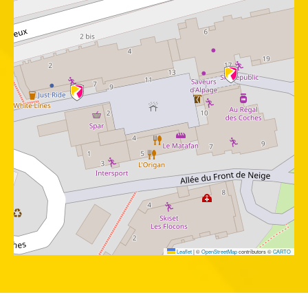
Leaflet
|
©
OpenStreetMap
contributors ©
CARTO