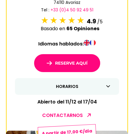
74110 Avoriaz
6
7
8
9
10
11
12
Tel :
+33 (0)4 50 92 49 51
13
14
15
16
17
18
19
4.9
/5
Basado en
65 Opiniones
20
21
22
23
24
25
26
Idiomas hablados:
27
28
29
30
31
1
2
RESERVE AQUÍ
3
4
5
6
7
8
9
HORARIOS
10
11
12
13
14
15
16
17
18
19
20
21
22
23
Abierto del 11/12 al 17/04
24
25
26
27
28
29
30
CONTACTARNOS
31
A partir de 17,00 €/día