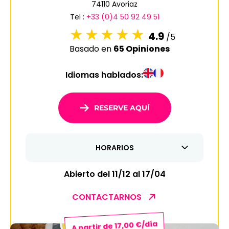
74110 Avoriaz
6
7
8
9
10
11
12
Tel :
+33 (0)4 50 92 49 51
13
14
15
16
17
18
19
4.9
/5
Basado en
65 Opiniones
20
21
22
23
24
25
26
Idiomas hablados:
27
28
29
30
31
1
2
RESERVE AQUÍ
3
4
5
6
7
8
9
HORARIOS
10
11
12
13
14
15
16
17
18
19
20
21
22
23
Abierto del 11/12 al 17/04
24
25
26
27
28
29
30
CONTACTARNOS
31
A partir de 17,00 €/día