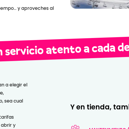
iempo… y aproveches al
n servicio atento a cada de
n a elegir el
e,
, sea cual
Y en tienda, ta
tarifas
abrir y