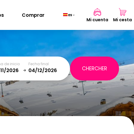
os
Comprar
ES
Mi cuenta
Mi cesta
Cesta
(0)
a de inicio
Fecha final
TOTAL
0,00 €
January
SAT
SUN
MON
TUE
WED
THU
FRI
SAT
VER CESTA
5
1
2
12
3
4
5
6
7
8
9
19
10
11
12
13
14
15
16