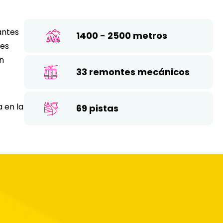
26
17
18
19
20
21
22
23
antes
1400 - 2500 metros
24
25
26
27
28
29
30
tes
on
31
33 remontes mecánicos
a en la
69 pistas