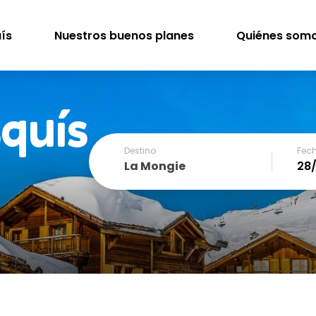
uís
Nuestros buenos planes
Quiénes som
squís
Destino
Fech
La Mongie
December
SUN
MON
TUE
WED
THU
FRI
1
2
3
4
6
7
8
9
10
11
13
14
15
16
17
18