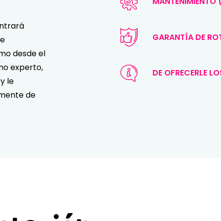
MANTENIMIENTO (
ntrará
GARANTÍA DE R
te
imo desde el
omo experto,
DE OFRECERLE LO
y le
amente de