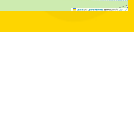
Leaflet
|
©
OpenStreetMap
contributors ©
CARTO