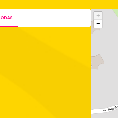
+
TODAS
−