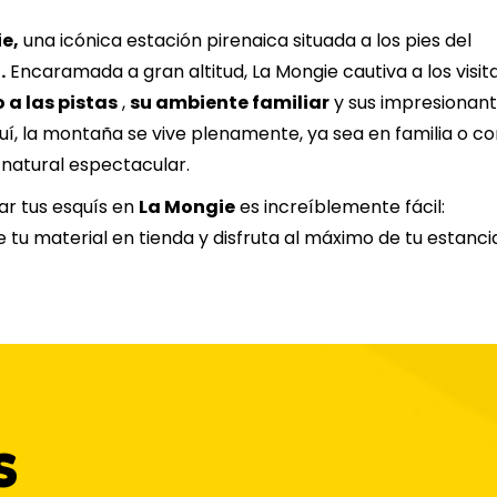
20
21
22
23
24
25
e,
una icónica estación pirenaica situada a los pies del
.
Encaramada a gran altitud, La Mongie cautiva a los visit
27
28
29
30
31
 a las pistas
,
su ambiente familiar
y sus impresionan
quí, la montaña se vive plenamente, ya sea en familia o c
 natural espectacular.
lar tus esquís en
La Mongie
es increíblemente fácil:
 tu material en tienda y disfruta al máximo de tu estanci
s