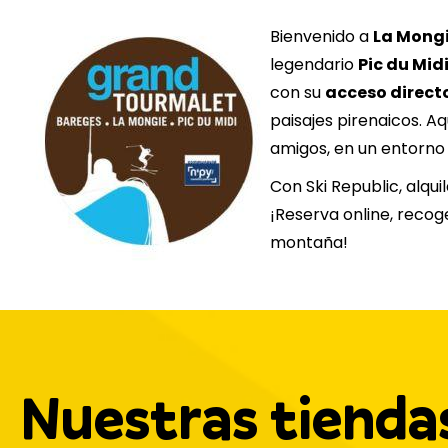
Bienvenido a
La Mongi
legendario
Pic du Midi
con su
acceso directo
paisajes pirenaicos. A
amigos, en un entorno
Con Ski Republic, alqui
¡Reserva online, recoge
montaña!
Nuestras tienda